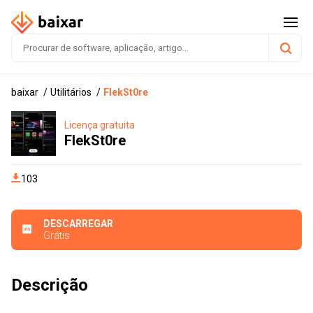
baixar
Utilitários
FlekSt0re
Licença gratuita
FlekSt0re
103
DESCARREGAR
Grátis
Descrição