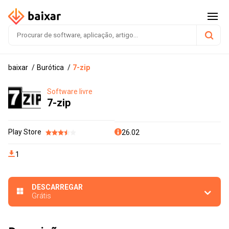
baixar
Burótica
7-zip
Software livre
7-zip
Play Store
26.02
1
DESCARREGAR
Grátis