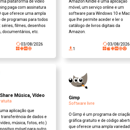
 uma plataforma de vídeo
Amazon Kindle é uma aplicação
ming paga com assinatura
móvel, um serviço online e um
D que oferece uma ampla
software para Windows 10 e Ma
e de programas para todos
que lhe permite aceder e ler o
: séries, filmes, desenhos
catálogo de livros digitais da
 documentários, etc.
Amazon.
03/08/2026
03/08/2026
1
Share Música, Vídeo
Gimp
ratuita
Software livre
 uma aplicação que
O Gimp é um programa de criaçã
 transferência de dados e
gráfica gratuito e de código aber
(vídeo, música, fotos, etc.)
que oferece uma ampla varieda
positivo móvel para outro