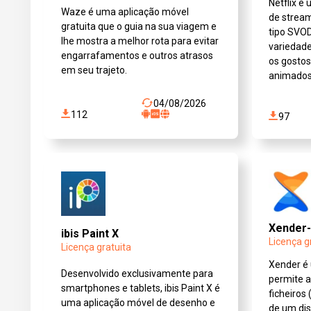
Netflix é
Waze é uma aplicação móvel
de strea
gratuita que o guia na sua viagem e
tipo SVO
lhe mostra a melhor rota para evitar
variedad
engarrafamentos e outros atrasos
os gostos
em seu trajeto.
animados,
04/08/2026
112
97
Xender-
ibis Paint X
Licença g
Licença gratuita
Xender é
Desenvolvido exclusivamente para
permite a
smartphones e tablets, ibis Paint X é
ficheiros 
uma aplicação móvel de desenho e
de um dis