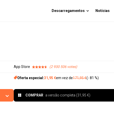
Descarregamentos
Notícias
App Store
2 930 506
Oferta especial:
31,95 €
em vez de
171,95 €
(- 81 %)
COMPRAR
a versão completa (31,95 €)