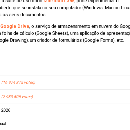
 à suite de escritório
Microsoft 365
, pode experimentar o
go aberto que se instala no seu computador (Windows, Mac ou Linu
dos os seus documentos.
o
Google Drive
, o serviço de armazenamento em nuvem do Goog
 folha de cálculo (Google Sheets), uma aplicação de apresentaç
ogle Drawing), um criador de formulários (Google Forms), etc.
16 974 875
2 930 506
e 2026
cial