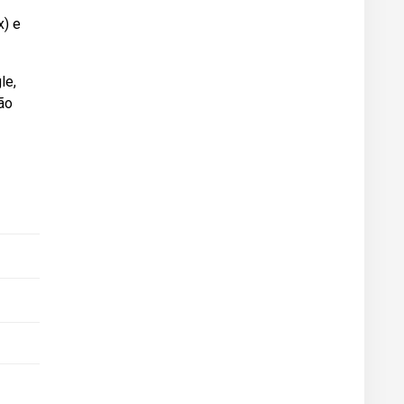
x) e
le,
ão