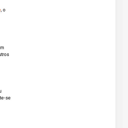
e
, o
 em
utros
u
te-se