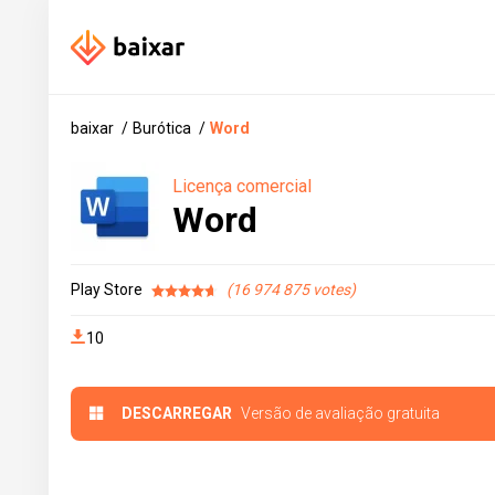
baixar
Burótica
Word
Licença comercial
Word
Play Store
16 974 875
10
DESCARREGAR
Versão de avaliação gratuita