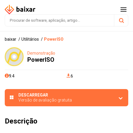
baixar
Utilitários
PowerISO
Demonstração
PowerISO
9.4
6
DESCARREGAR
Versão de avaliação gratuita
Descrição