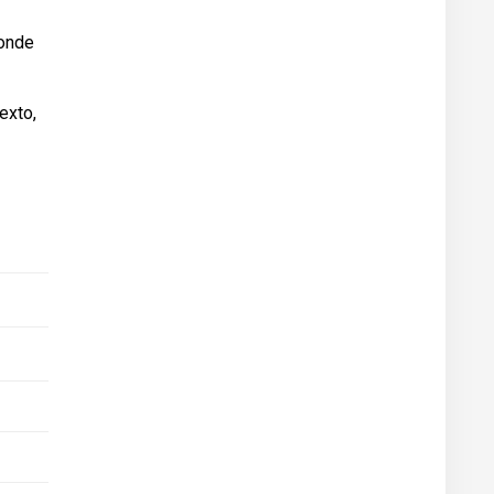
 onde
exto,