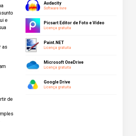
Audacity
ha
Software livre
assunto
ui e
Picsart Editor de Foto e Vídeo
sua
Licença gratuita
Paint.NET
r as
Licença gratuita
Microsoft OneDrive
pam
Licença gratuita
Google Drive
Licença gratuita
tir de
imples
e