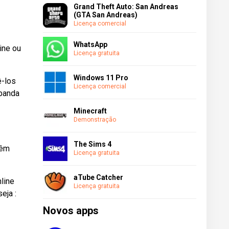
Grand Theft Auto: San Andreas
(GTA San Andreas)
Licença comercial
WhatsApp
ine ou
Licença gratuita
Windows 11 Pro
ê-los
Licença comercial
 banda
Minecraft
Demonstração
The Sims 4
têm
Licença gratuita
aTube Catcher
line
Licença gratuita
eja :
Novos apps