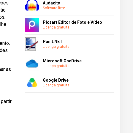
ições
Audacity
Software livre
rão
os,
Picsart Editor de Foto e Vídeo
lhe
Licença gratuita
Paint.NET
ento,
Licença gratuita
ides
Microsoft OneDrive
Licença gratuita
nar as
Google Drive
Licença gratuita
partir