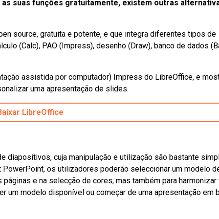
ar as suas funções gratuitamente, existem outras alternativ
pen source, gratuita e potente, e que integra diferentes tipos de
álculo (Calc), PAO (Impress), desenho (Draw), banco de dados (B
ação assistida por computador) Impress do LibreOffice, e most
sonalizar uma apresentação de slides.
Baixar LibreOffice
 diapositivos, cuja manipulação e utilização são bastante simp
t PowerPoint, os utilizadores poderão seleccionar um modelo d
s páginas e na selecção de cores, mas também para harmonizar
olher um modelo disponível ou começar de uma apresentação em 