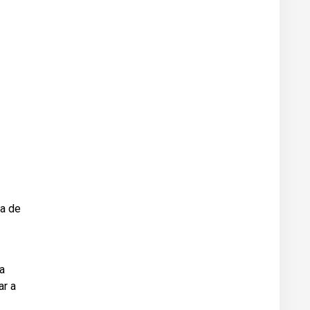
ta de
 a
ar a