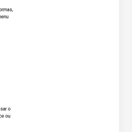
formas,
 menu
usar o
ce ou